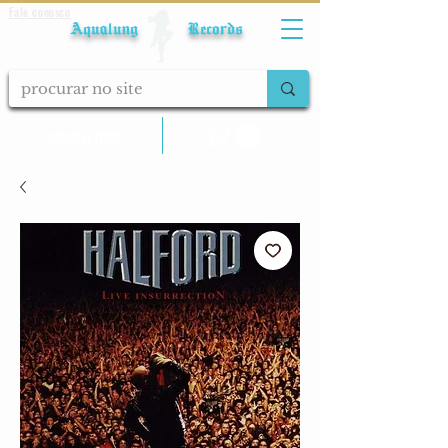
Fale conosco
Aqualung Records
calcular frete