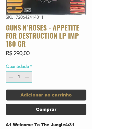
SKU: 720642414811
GUNS N´ROSES - APPETITE
FOR DESTRUCTION LP IMP
180 GR
Preço
R$ 290,00
Quantidade
*
Adicionar ao carrinho
Comprar
A1
Welcome To The Jungle
4:31