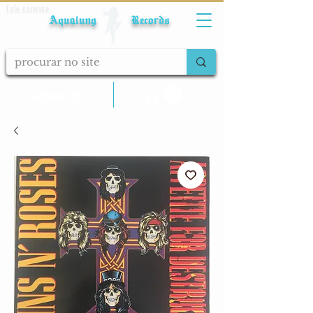
Fale conosco
Aqualung Records
calcular frete