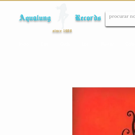
Aqualung Records
since 1989
Início
Cds
Dvds
Lps
Blu-ray
Cole