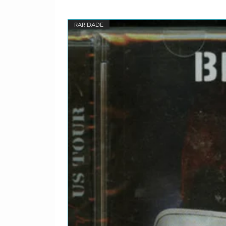
15. In the Forest
+Bônus
RARIDADE