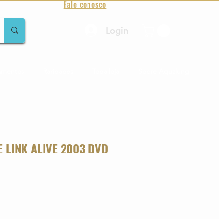
Fale conosco
Login
amentos
Raridades
Toda loja
Sobre Aqualung
E LINK ALIVE 2003 DVD