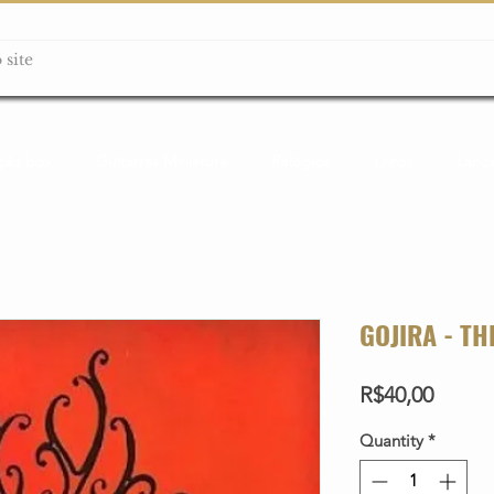
ção box
Guitarras Miniatura
Relógios
Livros
Lanç
GOJIRA - TH
Price
R$40,00
Quantity
*