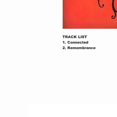
TRACK LIST
1. Connected
2. Remembrance
3. Death of Me
4. Love
5. Embrace the World
6. Space Time
7. Terra Incognita
8. Indians
9. Wisdom Comes
10. Blow Me Away You (Niv
11. Lizard Skin
12. Inward Movement
13. The Link
14. Clone