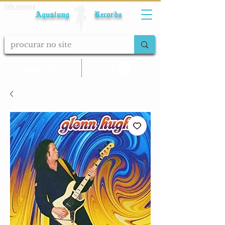
Fale conosco
Aqualung Records
calcular frete