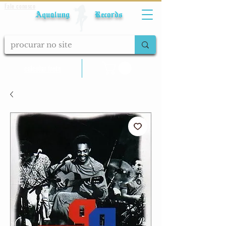
Fale conosco
Aqualung Records
calcular frete