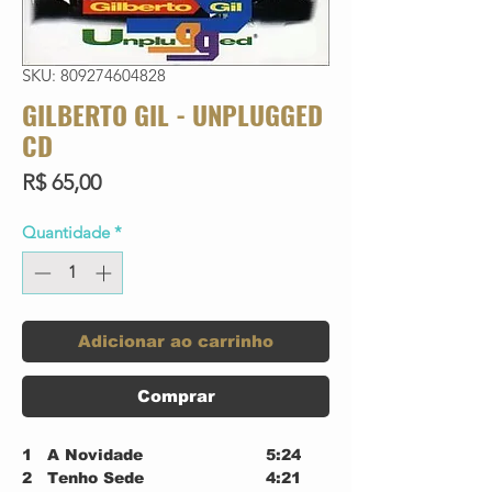
SKU: 809274604828
GILBERTO GIL - UNPLUGGED
CD
Preço
R$ 65,00
Quantidade
*
Adicionar ao carrinho
Comprar
1
A Novidade
5:24
2
Tenho Sede
4:21