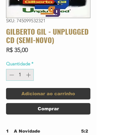
SKU: 745099532321
GILBERTO GIL - UNPLUGGED
CD (SEMI-NOVO)
Preço
R$ 35,00
Quantidade
*
Adicionar ao carrinho
Comprar
1
A Novidade
5:2