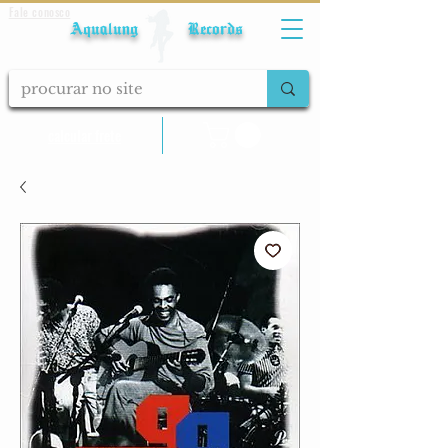
Fale conosco
Aqualung Records
calcular frete