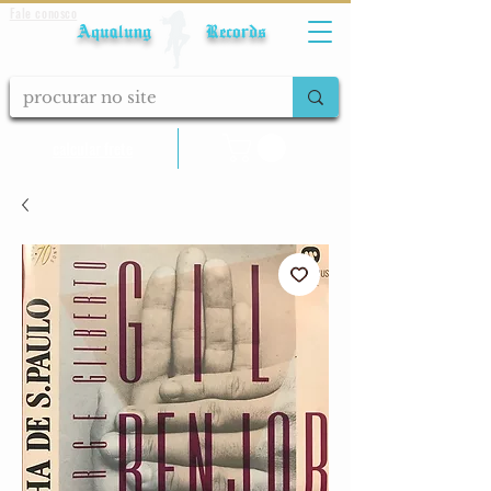
Fale conosco
Aqualung Records
calcular frete