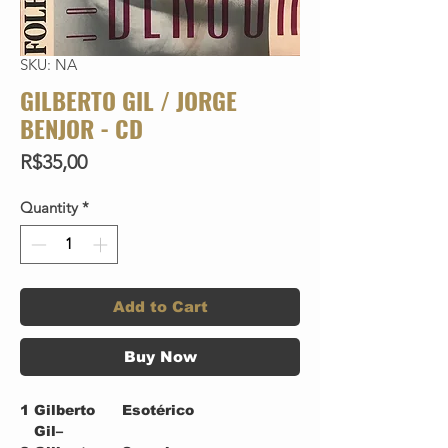
SKU: NA
GILBERTO GIL / JORGE
BENJOR - CD
Price
R$35,00
Quantity
*
Add to Cart
Buy Now
1
Gilberto
Esotérico
Gil–