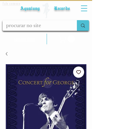
Fale conosco
Aqualung Records
calcular frete