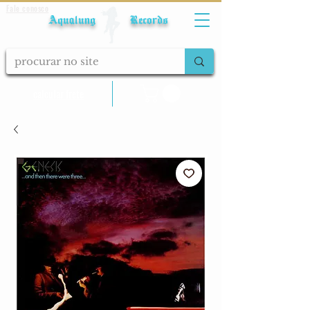
Fale conosco
Aqualung Records
calcular frete