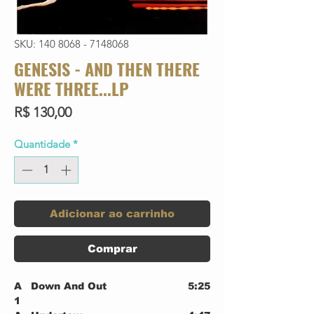
SKU: 140 8068 - 7148068
GENESIS - AND THEN THERE
WERE THREE...LP
Preço
R$ 130,00
Quantidade
*
Adicionar ao carrinho
Comprar
A
Down And Out
5:25
1