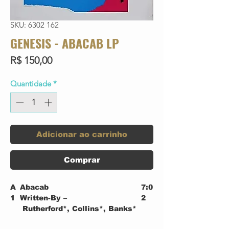
SKU: 6302 162
GENESIS - ABACAB LP
Preço
R$ 150,00
Quantidade
*
Adicionar ao carrinho
Comprar
A
Abacab
7:0
1
Written-By –
2
Rutherford*, Collins*, Banks*
A
No Reply At All
4:4