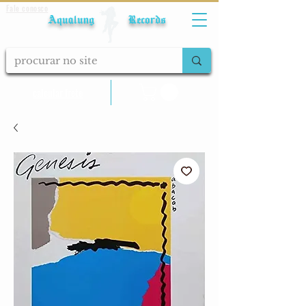
Fale conosco
Aqualung Records
calcular frete