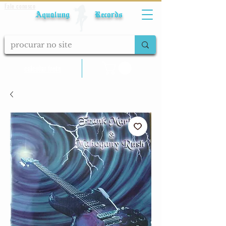
Fale conosco
Aqualung Records
calcular frete