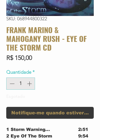
SKU: 068944800322
FRANK MARINO &
MAHOGANY RUSH - EYE OF
THE STORM CD
Preço
R$ 150,00
Quantidade
*
Esgotado
Notifique-me quando estiver disponível
1
Storm Warning...
2:51
2
Eye Of The Storm
9:54