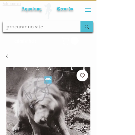
Fale conosco
Aqualung Records
calcular frete