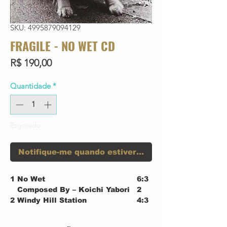
SKU: 4995879094129
FRAGILE - NO WET CD
Preço
R$ 190,00
Quantidade
*
Esgotado
Notifique-me quando estiver disponível
1
No Wet
6:3
Composed By – Koichi Yabori
2
2
Windy Hill Station
4:3
Composed By – Kozo
5
Suganuma