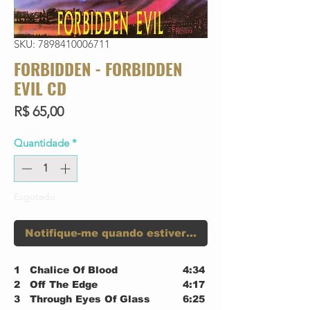
SKU: 7898410006711
FORBIDDEN - FORBIDDEN
EVIL CD
Preço
R$ 65,00
Quantidade
*
Esgotado
Notifique-me quando estiver disponível
1
Chalice Of Blood
4:34
2
Off The Edge
4:17
3
Through Eyes Of Glass
6:25