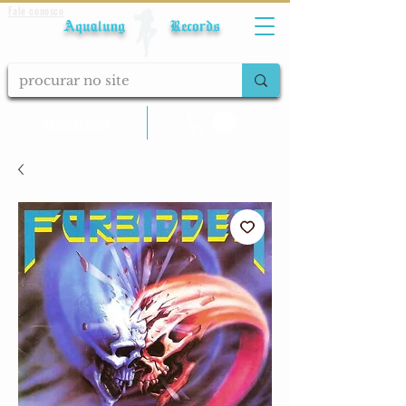
Fale conosco
Aqualung Records
calcular frete