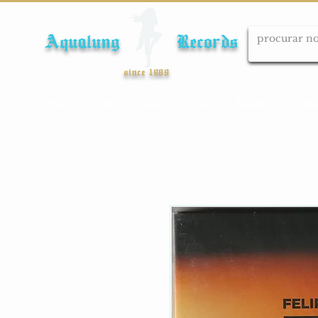
Aqualung Records
since 1989
Início
Cds
Dvds
Lps
Blu-ray
Cole