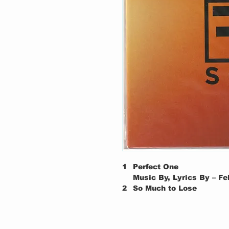
1
Perfect One
Music By, Lyrics By – F
2
So Much to Lose
Music By, Lyrics By – F
3
The Shelter
Music By, Lyrics By – F