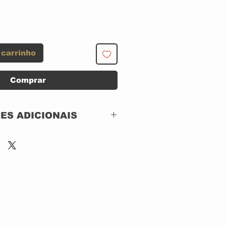
 carrinho
Comprar
ES ADICIONAIS
Wikimetal Music –
WM008
CD, Digipak
Brazil
2005