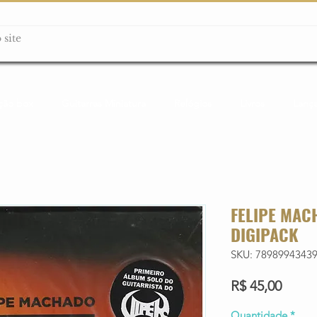
ção box
Guitarras Miniatura
Relógios
Livros
Lanç
FELIPE MAC
DIGIPACK
SKU: 7898994343
Preço
R$ 45,00
Quantidade
*