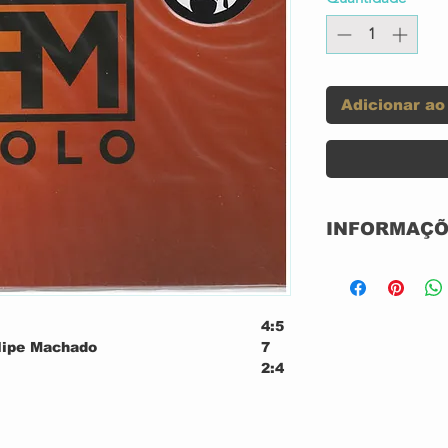
Adicionar ao
INFORMAÇÕ
Label:
4:5
Format:
elipe Machado
7
2:4
Country:
elipe Machado
8
3:4
Released:
elipe Machado
5