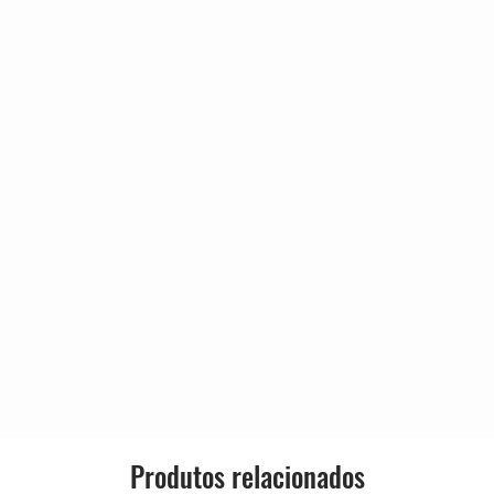
3:5
Genre:
elipe Machado
3
3:5
Style:
es Boorer*, Stephen Patrick
0
3:4
elipe Machado
9
als – Giovanna Cerveira
4:1
elipe Machado
9
4:1
elipe Machado
5
3:2
9
tts, Steve Roberts*, Tim Wanstall
3:3
elipe Machado
3
Produtos relacionados