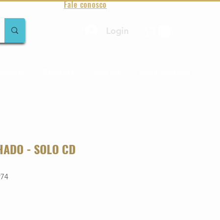
Fale conosco
Login
amentos
Raridades
Toda loja
Sobre Aqualung
HADO - SOLO CD
974