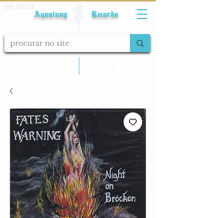
Fale conosco
Aqualung Records
calcular frete