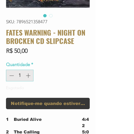
SKU: 7896521358477
FATES WARNING - NIGHT ON
BROCKEN CD SLIPCASE
Preço
R$ 50,00
Quantidade
*
Esgotado
Notifique-me quando estiver disponível
1
Buried Alive
4:4
2
2
The Calling
5:0