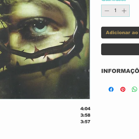
Adicionar ao
INFORMAÇÕ
Selo:
4:04
Formato:
3:58
3:57
3:40
4:37