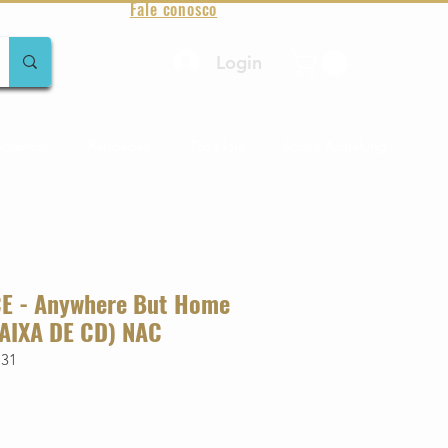
Fale conosco
Login
amentos
Raridades
Toda loja
Sobre Aqualung
E - Anywhere But Home
AIXA DE CD) NAC
731
o