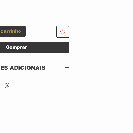
 carrinho
Comprar
ES ADICIONAIS
Wind-Up –
113067, Wind-Up – 3
519207
CD, ACRILICO
DVD, DVD-Video,
NTSC
Todas as Midias,