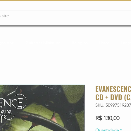
ção box
Guitarras Miniatura
Relógios
Livros
Lanç
EVANESCENC
CD + DVD (C
SKU: 5099751920
Preç
R$ 130,00
Quantidade
*