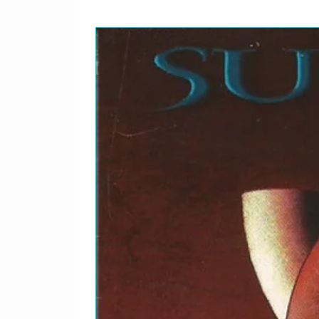
DVD-
Tourniquet
11
DVD-
Imaginary
12
DVD-
Whisper
13
Music Videos
DVD-
My Immortal
14
DVD-
Everybody's Fool
15
DVD-
Bring Me To Life
16
DVD-
Going Under
17
Behind The Scenes
DVD-
Life On The Road
18
DVD-
Showtime
19
DVD-
Bloopers
20