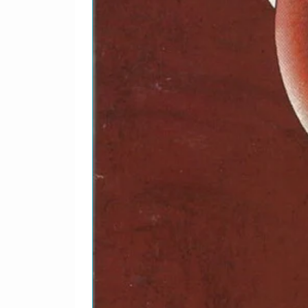
DVD-
Evanescence Unlea
21
Extras
DVD-
Bring Me To Life (L
22
Awards)