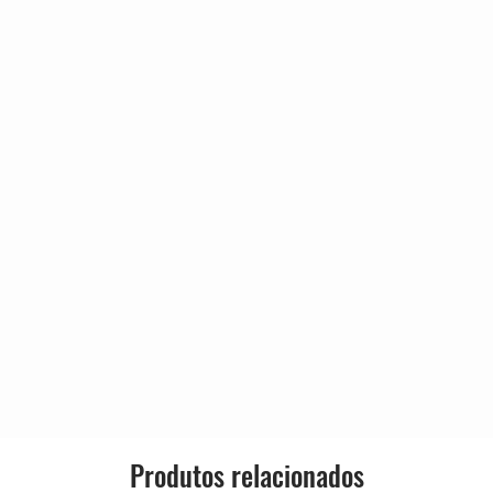
3:53
País:
5:03
3:34
Lançado:
4:38
4:44
Gênero:
4:17
5:26
Estilo:
5:45
4:17
Produtos relacionados