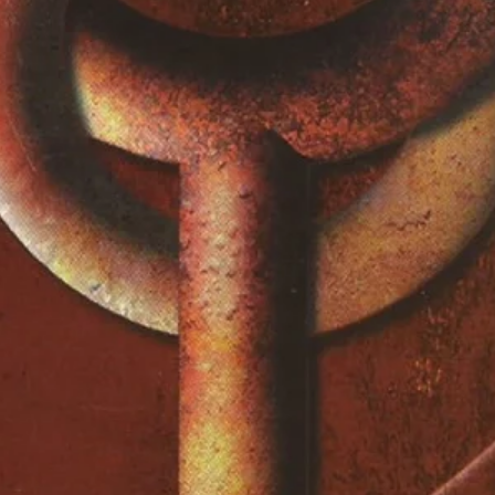
shed
ive At 2003 Billboard Music