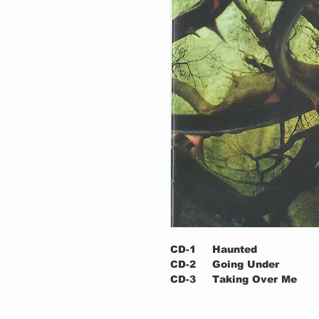
CD-1
Haunted
CD-2
Going Under
CD-3
Taking Over Me
CD-4
Everybody's Fool
CD-5
Thoughtless