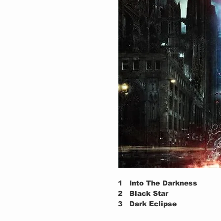
1
Into The Darkness
2
Black Star
3
Dark Eclipse
4
Without Fear