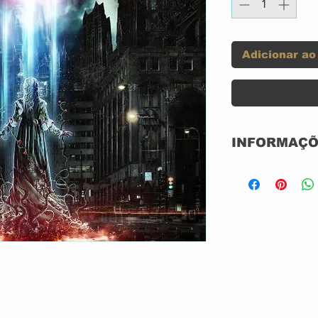
Adicionar ao
INFORMAÇÕ
CD ACRILICO 
CÓPIAS
NOVO
NACIONAL
GRAVADORA; 