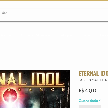
ção box
Guitarras Miniatura
Relógios
Livros
Lanç
ETERNAL ID
SKU: 7898410001
Preço
R$ 40,00
Quantidade
*