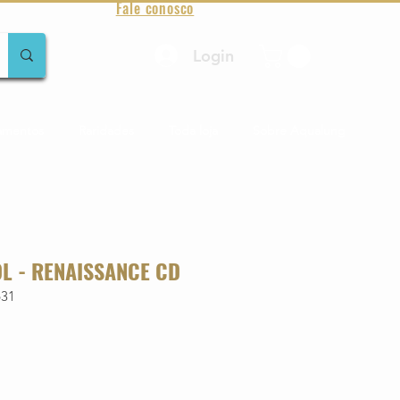
Fale conosco
Login
amentos
Raridades
Toda loja
Sobre Aqualung
OL - RENAISSANCE CD
631