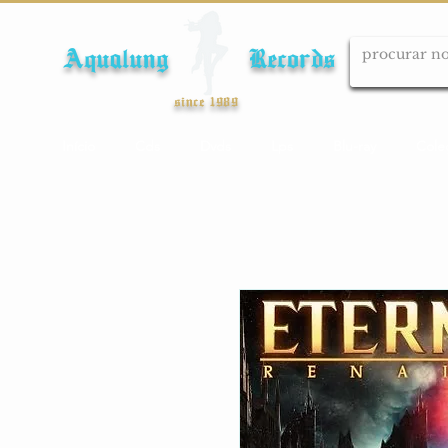
Aqualung Records
since 1989
Início
Cds
Dvds
Lps
Blu-ray
Cole