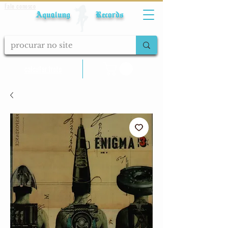
Fale conosco
Aqualung Records
calcular frete