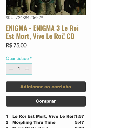
SKU: 724384206529
ENIGMA - ENIGMA 3 Le Roi
Est Mort, Vive Le Roi! CD
Preço
R$ 75,00
Quantidade
*
Adicionar ao carrinho
Comprar
1
Le Roi Est Mort, Vive Le Roi!
1:57
2
Morphing Thru Time
5:47