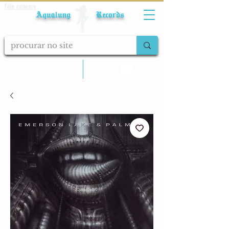
Fale conosco
Aqualung Records
calcular frete