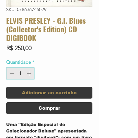
SKU: 078636746029
ELVIS PRESLEY - G.I. Blues
(Collector's Edition) CD
DIGIBOOK
Preço
R$ 250,00
Quantidade
*
Adicionar ao carrinho
Comprar
Uma "Edição Especial de
Colecionador Deluxe" apresentada
em formato "digibook": com um livro