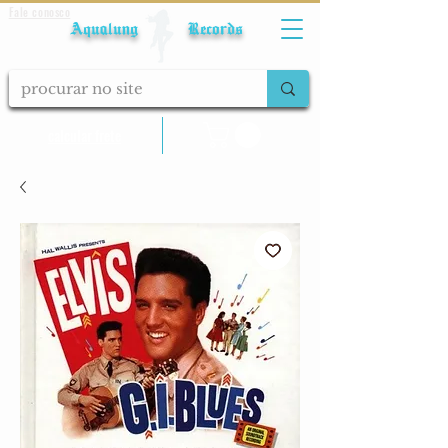
Fale conosco
Aqualung Records
calcular frete