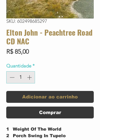
SKU: 602498685297
Elton John - Peachtree Road
CD NAC
Preço
R$ 85,00
Quantidade
*
Adicionar ao carrinho
Comprar
1
Weight Of The World
2
Porch Swing In Tupelo