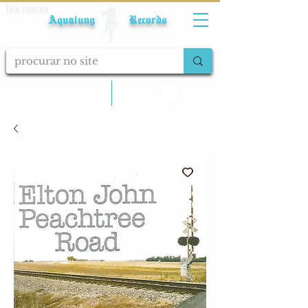
Fale conosco
Aqualung Records
calcular frete