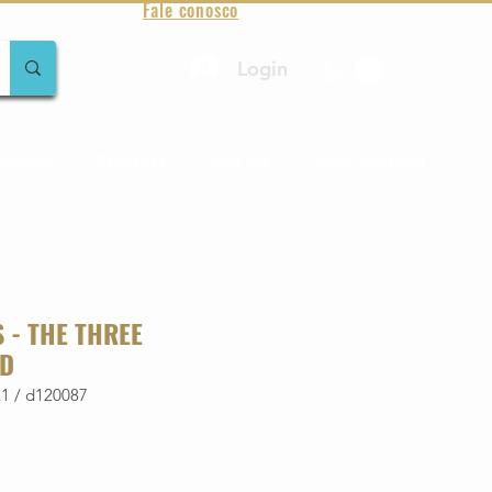
Fale conosco
Login
amentos
Raridades
Toda loja
Sobre Aqualung
S - THE THREE
CD
1 / d120087