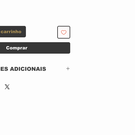
 carrinho
Comprar
ES ADICIONAIS
Blue Note – CDP
7243 8 53328 2 1
CD, ACRILICO
IMPORTADO
1997