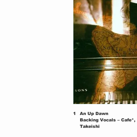
1
An Up Dawn
Backing Vocals – Cafe*,
Takeishi
Vocals – Amanda Elias 