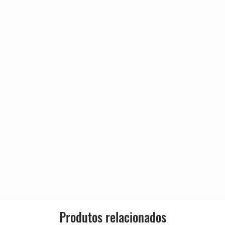
4:36
Genre:
4:44
Style:
7:05
n
3:49
4:12
2:29
2:48
5:56
6:45
1:30
4:53
Produtos relacionados