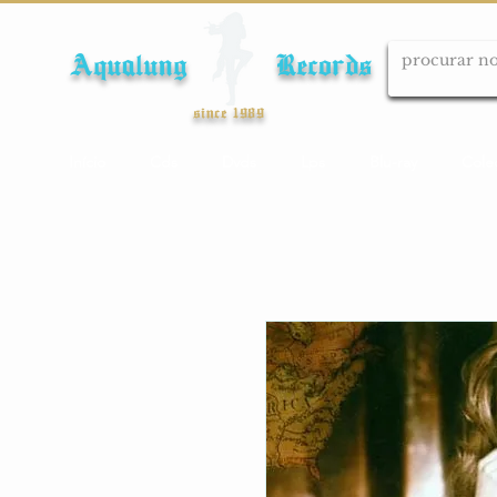
Aqualung Records
since 1989
Início
Cds
Dvds
Lps
Blu-ray
Cole