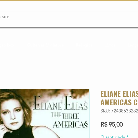
ção box
Guitarras Miniatura
Relógios
Livros
Lanç
ELIANE ELIA
AMERICAS 
SKU: 72438533282
Preço
R$ 95,00
Quantidade
*