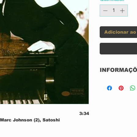
Adicionar ao
INFORMAÇÕ
Label:
Format:
3:34
Country:
 Marc Johnson (2), Satoshi
Released:
Brecker