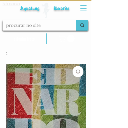
Fale conosco
Aqualung Records
calcular frete