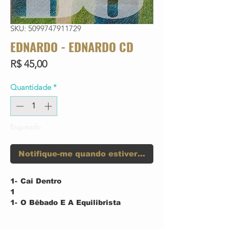
SKU: 5099747911729
EDNARDO - EDNARDO CD
Preço
R$ 45,00
Quantidade
*
Esgotado
Notifique-me quando estiver disponível
1-
Cai Dentro
1
1-
O Bêbado E A Equilibrista
2
1-
Essa Mulher