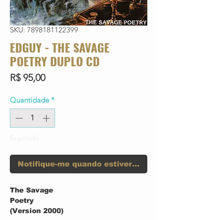
SKU: 7898181122399
EDGUY - THE SAVAGE
POETRY DUPLO CD
Preço
R$ 95,00
Quantidade
*
Esgotado
Notifique-me quando estiver disponível
The Savage
Poetry
(Version 2000)