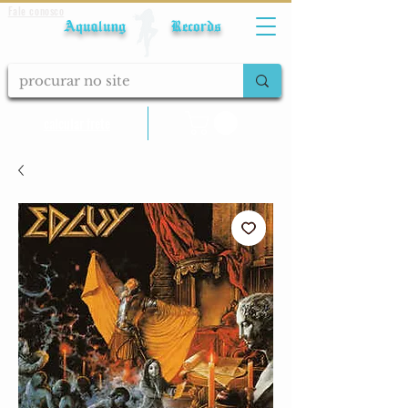
Fale conosco
Aqualung Records
calcular frete