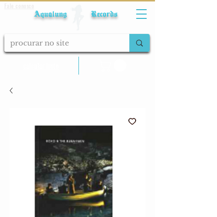
Fale conosco
Aqualung Records
calcular frete