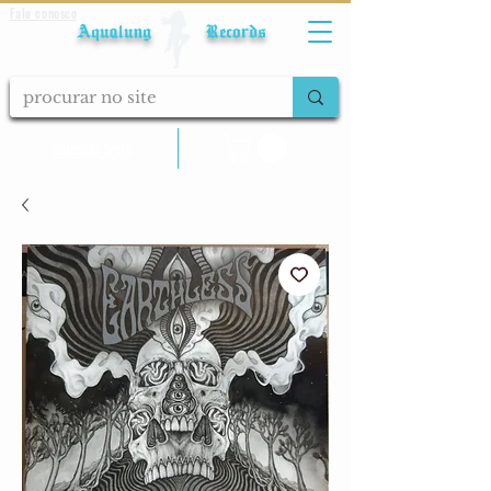
Fale conosco
Aqualung Records
calcular frete