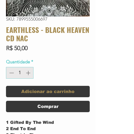
SKU: 7899555006697
EARTHLESS - BLACK HEAVEN
CD NAC
Preço
R$ 50,00
Quantidade
*
Adicionar ao carrinho
Comprar
1
Gifted By The Wind
2
End To End