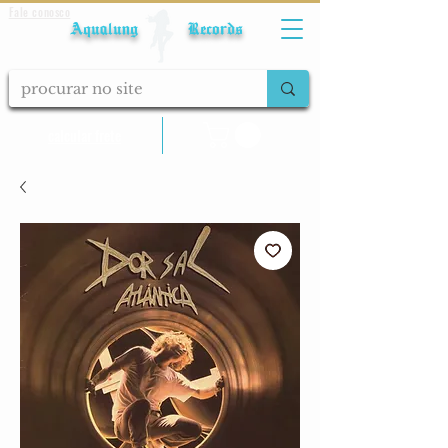
Fale conosco
Aqualung Records
calcular frete