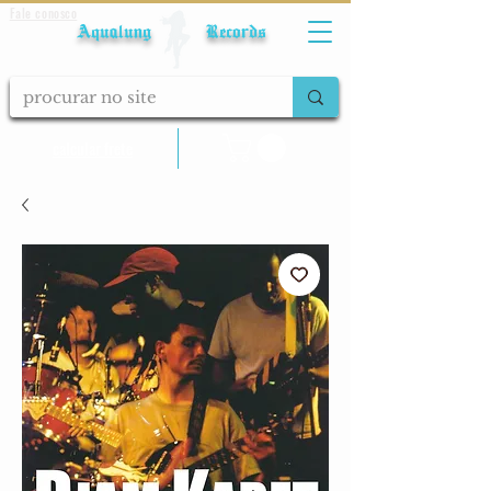
Fale conosco
Aqualung Records
calcular frete