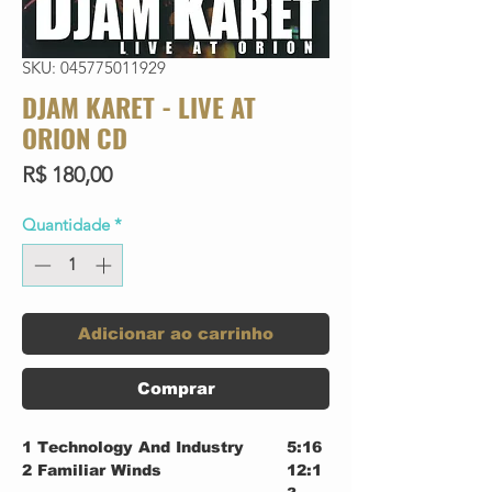
SKU: 045775011929
DJAM KARET - LIVE AT
ORION CD
Preço
R$ 180,00
Quantidade
*
Adicionar ao carrinho
Comprar
1
Technology And Industry
5:16
2
Familiar Winds
12:1