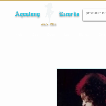
Aqualung Records
since 1989
Início
Cds
Dvds
Lps
Blu-ray
Cole