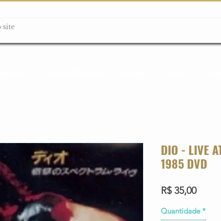
ção box
Guitarras Miniatura
Relógios
Livros
Lanç
DIO - LIVE 
1985 DVD
Preço
R$ 35,00
Quantidade
*