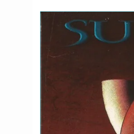
9. Rock 'N' Roll Children
10. Long Live Rock 'N' Roll
11. Man On The Silver Moun
12. Rainbow In The Dark
13. Stand Up And Shout