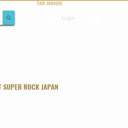
Fale conosco
Login
amentos
Raridades
Toda loja
Sobre Aqualung
AT SUPER ROCK JAPAN