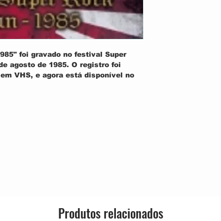
85" foi gravado no festival Super
e agosto de 1985. O registro foi
em VHS, e agora está disponível no
e foi um dos primeiros shows da
 formação clássica da banda: Vivian
Appice (bateria) e Jimmy Bain (baixo),
vocal).
Produtos relacionados