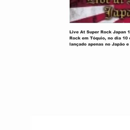
Live At Super Rock Japan 19
Rock em Tóquio, no dia 10 d
lançado apenas no Japão e 
Brasil em formato DVD. Est
"Sacred Heart Tour", com a
Campbell (guitarra), Vinny 
além de Ronnie James Dio (
TRACKLIST:
1. King Of Rock 'N' Roll
2. Like The Beat Of A Heart
3. Don't Talk To Strangers
4. Hungry For Heaven
5. The Last In Line
6. Holy Diver
7. Heaven And Hell
8. Sacred Heart