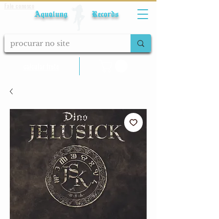
Fale conosco
Aqualung Records
calcular frete