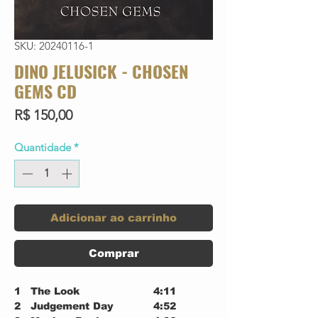
SKU: 20240116-1
DINO JELUSICK - CHOSEN
GEMS CD
Preço
R$ 150,00
Quantidade
*
Adicionar ao carrinho
Comprar
1
The Look
4:11
2
Judgement Day
4:52