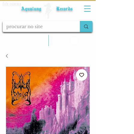
Fale conosco
Aqualung Records
calcular frete