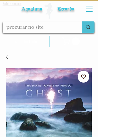
Fale conosco
Aqualung Records
calcular frete