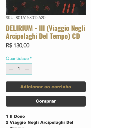
SKU: 8016158012620
DELIRIUM - III (Viaggio Negli
Arcipelaghi Del Tempo) CD
Preço
R$ 130,00
Quantidade
*
Adicionar ao carrinho
Comprar
1
Il Dono
2
Viaggio Negli Arcipelaghi Del