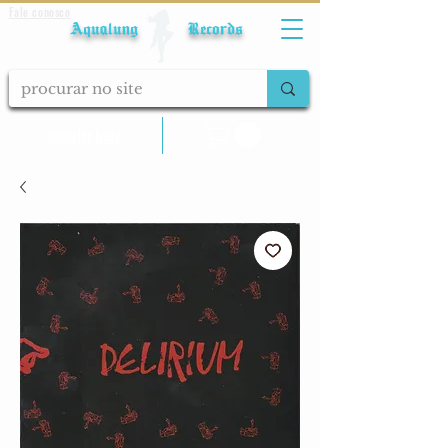
Fale conosco
Aqualung Records
calcular frete