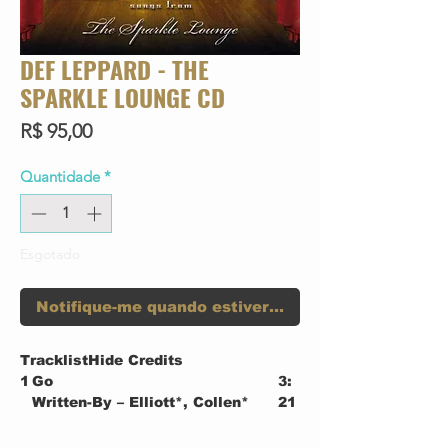
DEF LEPPARD - THE
SPARKLE LOUNGE CD
Preço
R$ 95,00
Quantidade
*
Esgotado
Notifique-me quando estiver disponível
TracklistHide Credits
1
Go
3:
Written-By – Elliott*, Collen*
21
2
Nine Lives
3:
Written-By –
32