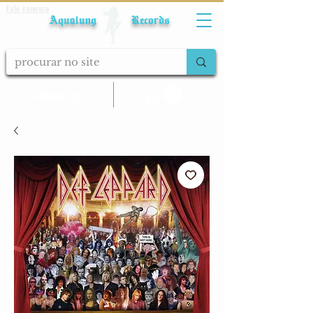
Fale conosco
Aqualung Records
calcular frete