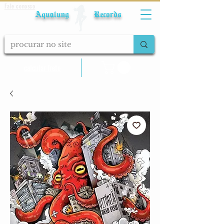
Fale conosco
Aqualung Records
calcular frete