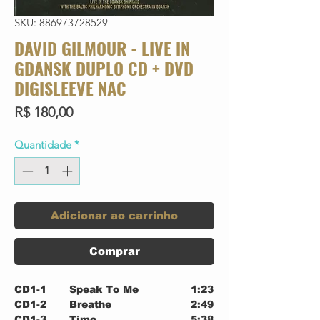
SKU: 886973728529
DAVID GILMOUR - LIVE IN
GDANSK DUPLO CD + DVD
DIGISLEEVE NAC
Preço
R$ 180,00
Quantidade
*
Adicionar ao carrinho
Comprar
CD1-1
Speak To Me
1:23
CD1-2
Breathe
2:49
CD1-3
Time
5:38