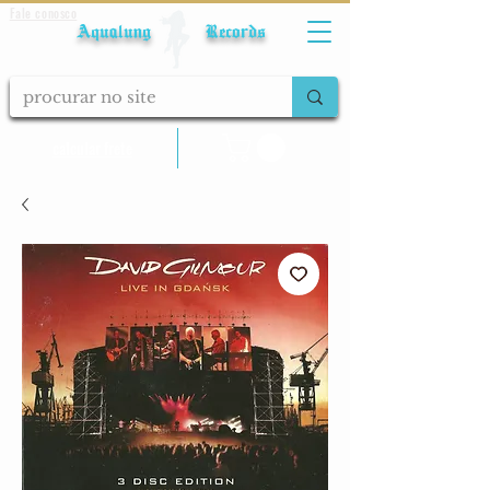
Fale conosco
Aqualung Records
calcular frete