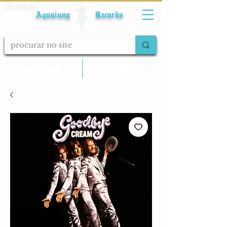
Fale conosco
Aqualung Records
calcular frete