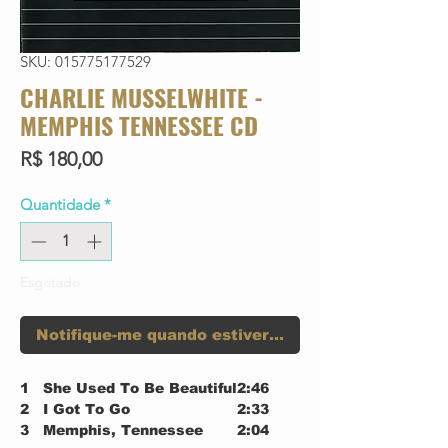
SKU: 015775177529
CHARLIE MUSSELWHITE -
MEMPHIS TENNESSEE CD
Preço
R$ 180,00
Quantidade
*
Esgotado
Notifique-me quando estiver disponível
1
She Used To Be Beautiful
2:46
2
I Got To Go
2:33
3
Memphis, Tennessee
2:04