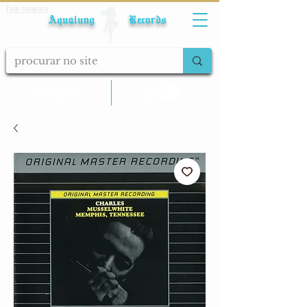
Fale conosco
Aqualung Records
calcular frete