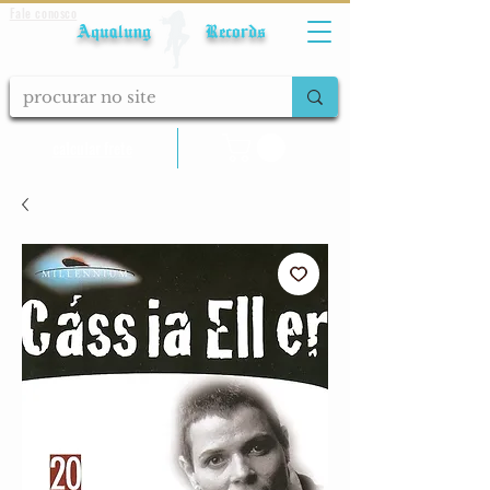
Fale conosco
Aqualung Records
calcular frete