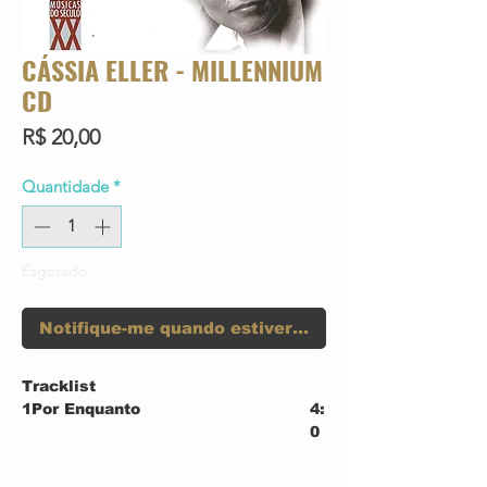
CÁSSIA ELLER - MILLENNIUM
CD
Preço
R$ 20,00
Quantidade
*
Esgotado
Notifique-me quando estiver disponível
Tracklist
1
Por Enquanto
4:
0
3
2
A Rainha Da Noite (Da ópera "A
2: