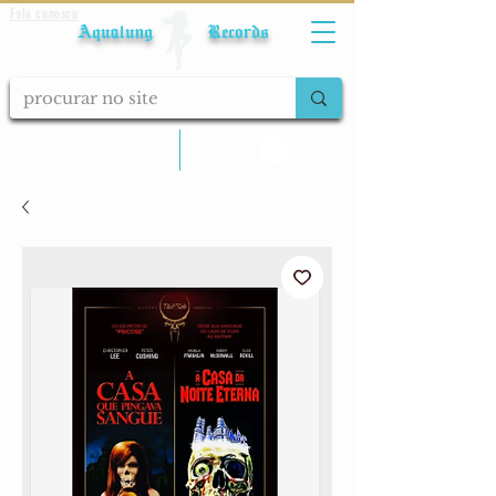
Fale conosco
Aqualung Records
calcular frete