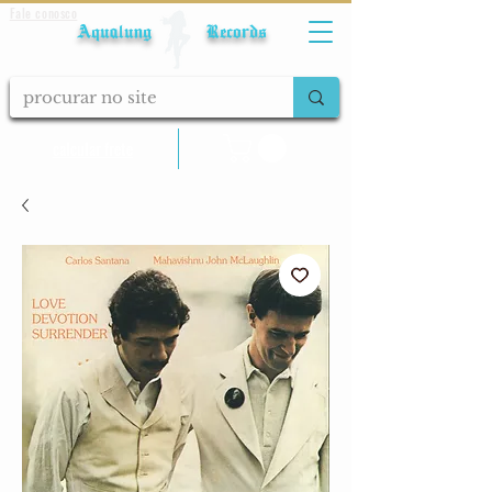
Fale conosco
Aqualung Records
calcular frete