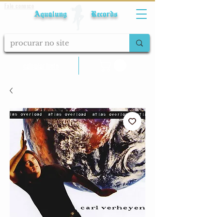
Fale conosco
Aqualung Records
calcular frete