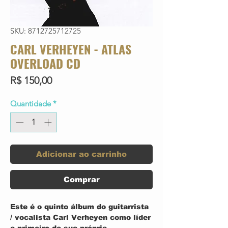
SKU: 8712725712725
CARL VERHEYEN - ATLAS
OVERLOAD CD
Preço
R$ 150,00
Quantidade
*
Adicionar ao carrinho
Comprar
Este é o quinto álbum do guitarrista
/ vocalista Carl Verheyen como líder
e primeiro de sua própria