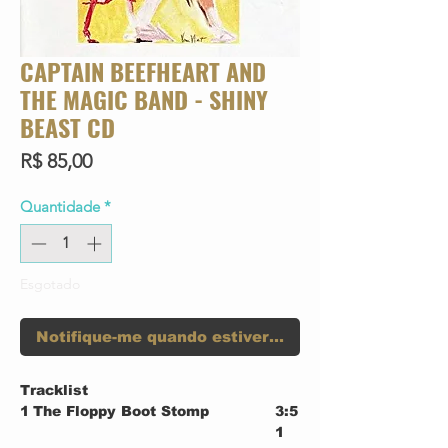
CAPTAIN BEEFHEART AND
THE MAGIC BAND - SHINY
BEAST CD
Preço
R$ 85,00
Quantidade
*
Esgotado
Notifique-me quando estiver disponível
Tracklist
1
The Floppy Boot Stomp
3:5
1