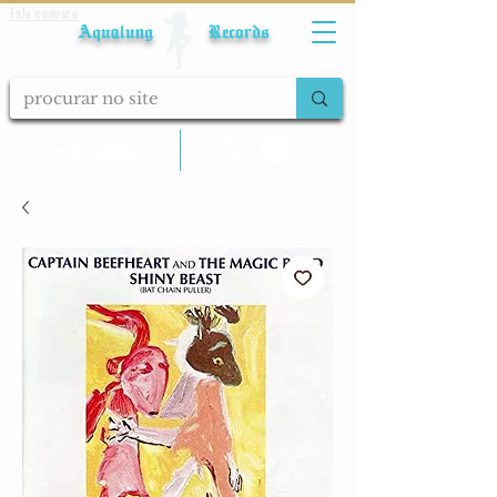
Fale conosco
Aqualung Records
calcular frete