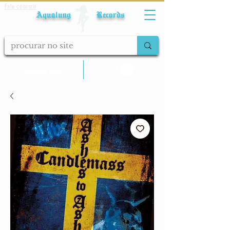
Fale conosco
Aqualung Records
calcular frete