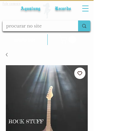
Fale conosco
Aqualung Records
calcular frete