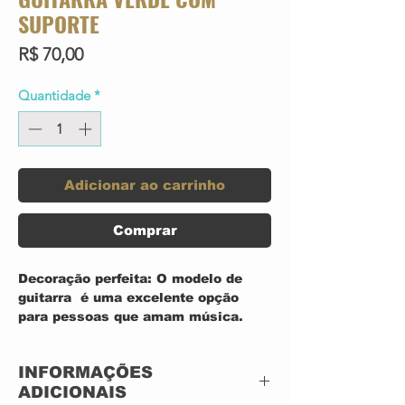
SUPORTE
Preço
R$ 70,00
Quantidade
*
Adicionar ao carrinho
Comprar
Decoração perfeita: O modelo de
guitarra é uma excelente opção
para pessoas que amam música.
Pode ser utilizado como peça
decorativa em vários locais, como
INFORMAÇÕES
estantes, mesas de cabeceira e
ADICIONAIS
salas de música.