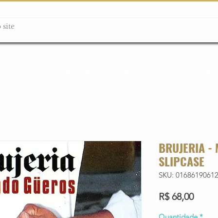
ção box
Guitarras Miniatura
Relógios
Livros
Lanç
BRUJERIA -
SLIPCASE
SKU: 0168619061
Preço
R$ 68,00
Quantidade
*