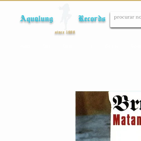
Aqualung Records
since 1989
Início
Cds
Dvds
Lps
Blu-ray
Cole