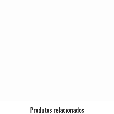
2:24
1:18
Genre:
1:44
1:26
Style:
1:16
1:49
2:41
0:50
III)
1:19
3:11
 Chingados
3:42
os
2:57
)
1:27
1:43
1:11
Produtos relacionados