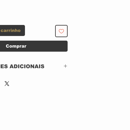
 carrinho
Comprar
ES ADICIONAIS
WIKIMETAL –
016861906122
CD, ACRILICO
Brazil
2024