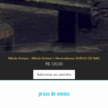
Nikolo Kotzev - Nikolo Kotzev's Nostradamus DUPLO CD NAC
Preço
R$ 120,00
Adicionar ao carrinho
prazo de envios
rodutos é de 2 a 4
dia úteis, á partir da data de confirmaç