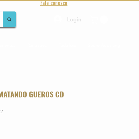
Fale conosco
Login
amentos
Raridades
Toda loja
Sobre Aqualung
 MATANDO GUEROS CD
22