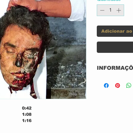
Adicionar ao
INFORMAÇÕ
Label:
Format:
0:42
Country:
1:08
1:16
0:42
Released: