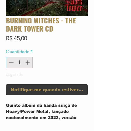
BURNING WITCHES - THE
DARK TOWER CD
Preço
R$ 45,00
Quantidade
*
Esgotado
Notifique-me quando estiver disponível
Quinto álbum da banda suíça de
Heavy/Power Metal, lançado
nacionalmente em 2023, versão
digipack
Track List: