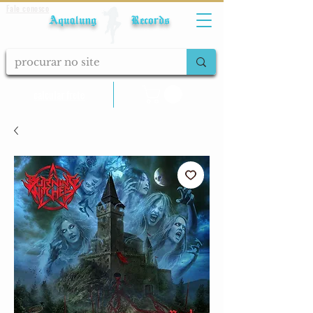
Fale conosco
Aqualung Records
calcular frete