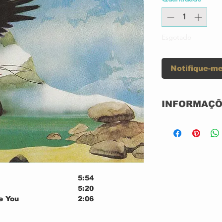
Esgotado
Notifique-me
INFORMAÇÕ
Label:
Format:
5:54
Country:
5:20
e You
2:06
Released:
 Since Powdered Milk
8:40
r's Hand
6:15