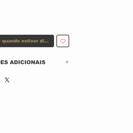
 quando estiver disponível
ES ADICIONAIS
Repertoire Records –
RR 4013-C
CD, ACRILICO
IMPORTADO