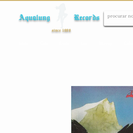
Aqualung Records
since 1989
Início
Cds
Dvds
Lps
Blu-ray
Cole