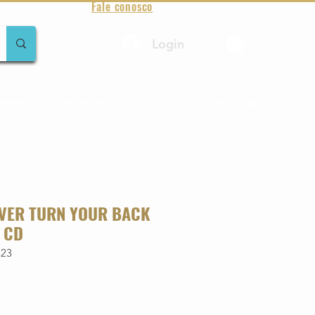
Fale conosco
Login
amentos
Raridades
Toda loja
Sobre Aqualung
EVER TURN YOUR BACK
 CD
323
o