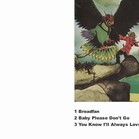
1
Breadfan
2
Baby Please Don't Go
3
You Know I'll Always Lov
4
You're The Biggest Thing
5
In The Grip Of A Tyrefitte