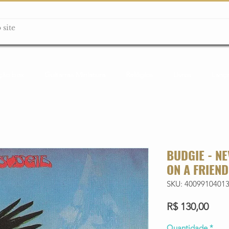
ção box
Guitarras Miniatura
Relógios
Livros
Lanç
BUDGIE - N
ON A FRIEND
SKU: 4009910401
Preç
R$ 130,00
Quantidade
*