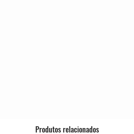
Genre:
2:40
10:06
Style:
Produtos relacionados