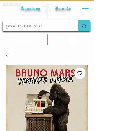
Fale conosco
Aqualung Records
calcular frete